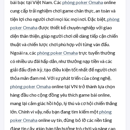
bài bạc tại Việt Nam. Các
phòng poker Omaha
online
cung cấp trải nghiệm chơi game chân thực, an toàn và
tiện lợi cho người chơi mọi lúc mọi nơi. Đặc biệt,
phòng
poker Omaha
được thiết kế chuyên nghiệp với giao
diện thân thiện, giúp người chơi dễ dàng tiếp cận chiến
thuật và chiến lược chơi phù hợp với từng ván đấu.
Ngoài ra, các
phòng poker Omaha
trực tuyến thường
có nhiều ưu đãi hấp dẫn, như thưởng nạp tiền và các
giải đấu định kỳ, tạo điều kiện tốt nhất để người chơi
thỏa mãn đam mê. Với sự phát triển của công nghệ,
phòng poker Omaha
online tại VN trở thành lựa chọn
hàng đầu cho cộng đồng yêu thích game bài online,
mang lại cảm giác hồi hộp, lý thú và cơ hội chiến thắng
lớn. Chính vì vậy, nếu bạn đang tìm kiếm một
phòng
poker Omaha
online uy tín, đừng bỏ lỡ các nền tảng
đáng tin cậy, giúp bạn tận hưởng trò chơi và nâng cao